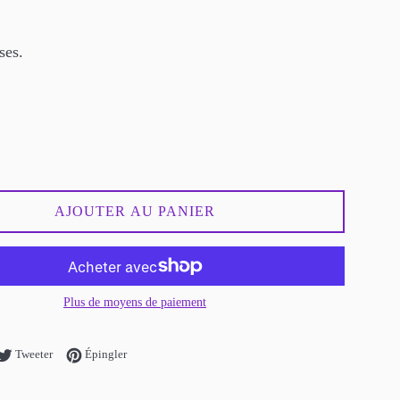
ses.
AJOUTER AU PANIER
Plus de moyens de paiement
tager sur Facebook
Tweeter sur Twitter
Épingler sur Pinterest
Tweeter
Épingler