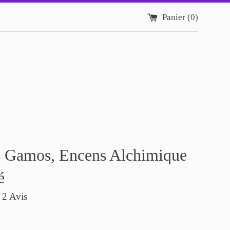
Panier (
0
)
s Gamos, Encens Alchimique
é
2
Avis