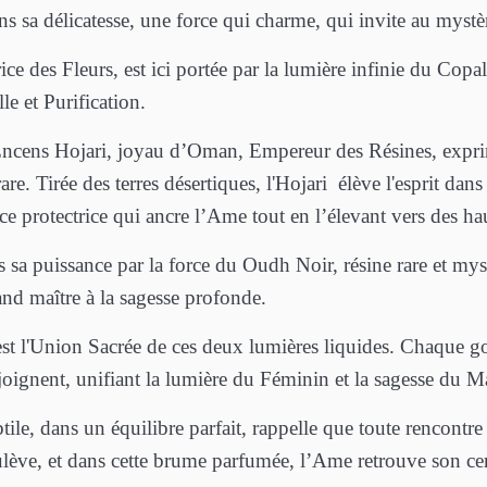
ns sa délicatesse, une force qui charme, qui invite au mystè
ce des Fleurs, est ici portée par la lumière infinie du Copal,
le et Purification.
l'Encens Hojari, joyau d’Oman, Empereur des Résines, expri
rare. Tirée des terres désertiques, l'Hojari élève l'esprit dans 
ce protectrice qui ancre l’Ame tout en l’élevant vers des ha
ns sa puissance par la force du Oudh Noir, résine rare et my
nd maître à la sagesse profonde.
t l'Union Sacrée de ces deux lumières liquides. Chaque gou
ejoignent, unifiant la lumière du Féminin et la sagesse du 
tile, dans un équilibre parfait, rappelle que toute rencontre 
lève, et dans cette brume parfumée, l’Ame retrouve son cen