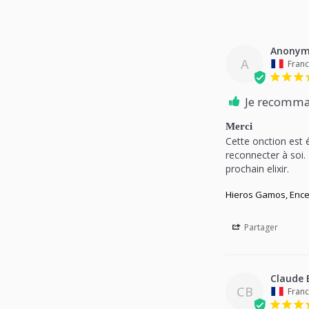
Anonym
A
Fran
Je recomma
Merci
Cette onction est 
reconnecter à soi.
prochain elixir.
Hieros Gamos, Ence
Partager
Claude 
CB
Fran