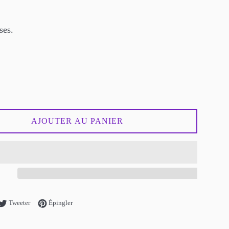
ses.
AJOUTER AU PANIER
tager sur Facebook
Tweeter sur Twitter
Épingler sur Pinterest
Tweeter
Épingler