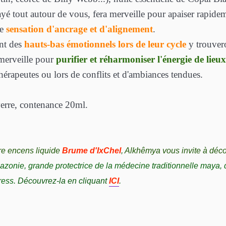
é tout autour de vous, fera merveille pour apaiser rapideme
ne
sensation d'ancrage et d'alignement
.
nt des
hauts-bas émotionnels lors de leur cycle
y trouver
 merveille pour
purifier et réharmoniser l'énergie de lieux
hérapeutes ou lors de conflits et d'ambiances tendues.
erre, contenance 20ml.
re
encens liquide
Brume d'IxChel
, Alkhêmya vous invite à décou
azonie, grande protectrice de la médecine traditionnelle maya, 
ress
.
Découvrez-la en cliquant
ICI
.