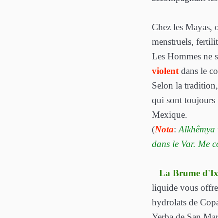
Chez les Mayas, on
menstruels, ferti
Les Hommes ne so
violent
dans le co
Selon la tradition
qui sont toujours
Mexique.
(
Nota
:
Alkhêmya v
dans le Var. Me c
La Brume d'IxC
liquide vous offr
hydrolats de Copa
Yerba de San Marti