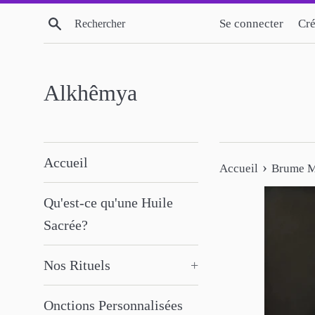
Passer
Recherche
Se connecter
Cré
au
contenu
Alkhêmya
Accueil
›
Accueil
Brume Ma
Qu'est-ce qu'une Huile
Sacrée?
Nos Rituels
+
Onctions Personnalisées