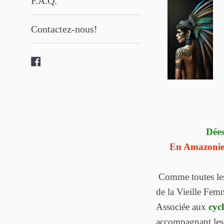
F.A.Q.
Contactez-nous!
Facebook
Dées
En Amazonie, 
Comme toutes les d
de la Vieille Fem
Associée aux
cycl
accompagnant les