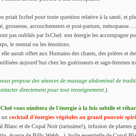
 priait Ixchel pour toute question relative à la santé, et p
lité, grossesse, accouchements et post-partum, ménopause….
nt pas oubliés par IxChel: son énergie les accompagne p
rps, le mental ou les émotions.
, elle aurait offert aux Humains des chants, des prières et
 utilisées aujourd’hui chez les guérisseurs et sage-femmes 
ous propose des séances de massage abdominal de traditi
ontacter directement pour tout renseignement
.)
hel vous nimbera de l'énergie à la fois subtile et réha
e un
cocktail d'énergies végétales au grand pouvoir spiri
l Blanc et de Copal Noir (rarissime!), infusion de plantes 
n, écorce de Billy Webb...), huile essentielle de Copal Bla